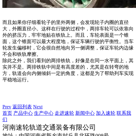
而且如果你仔细看轮子的里外两侧，会发现轮子内圈的直径
大，外圈直径小。这样在行驶的过程中，两排车轮可以依靠向
外的挤压力，牢牢地贴在铁轨上。而且，车轮表面是一个锥
面，这个锥面可以最大程度地，保证车辆行驶的平衡性。当车
轮发生偏移时，它会很自然地向另一侧调整，保证车轮内边缘
不会和铁轨摩擦。
除此之外，我们看到的两排铁轨，好像是在同一水平面上，其
实并不是。两排铁轨中间是有高度差的，尤其是在转弯的地
方，轨道会向内侧倾斜一定的角度，这都是为了帮助列车实现
平稳地运行。
Prev
返回列表
Next
首页
产品中心
生产中心
走进速轮
新闻中心
加入速轮
联系我
们
河南速轮轨道交通装备有限公司
地址：中国河南省新乡市封丘县北环路008号