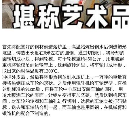
首先将配置好的钢材倒进熔炉里，高温冶炼出钢水后倒进塑形
坑里，铸造出长度在6米左右的圆钢。通过切割机，将冷却的
圆钢切成小块，得到轮模。每个轮模重约450公斤，用电磁起
重机将轮模吊到运输带上，送到旋转炉里，将车轮甩成环形，
取出来的时候温度有1300℃。
冲掉外皮后，然后将环形热钢放到水压机上，一万吨的重量直
接将热钢压成车轮的形状。之后使用辊轧机给车轮定型，直径
达到标准的91cm后，再将车轮中心压出安装车轴的圆孔，用
冷水喷洒车轮的表面，让钢材变得更加坚硬。然后送到机床车
间，对车轮的轮圈和车轴孔进行切削，达标的车轮会被打码贴
标，送去和车轴结合到一起，而车轴也是用圆钢，在机械臂和
锻造机的配合下制造的。